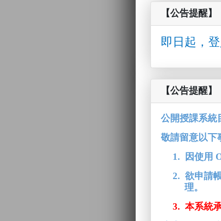
【公告提醒】
即日起，
登
【公告提醒】
公開授課系統
敬請留意以下
1.
因使用
O
2.
欲
申
請
理。
3.
本系統